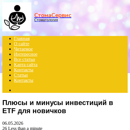
Menu
СтомаСервис
Стоматология
Главная
О сайте
Читаемое
Интересное
Все статьи
Карта сайта
Контакты
Статьи
Контакты
Search
for
Плюсы и минусы инвестиций в
ETF для новичков
06.05.2026
26
Less than a minute