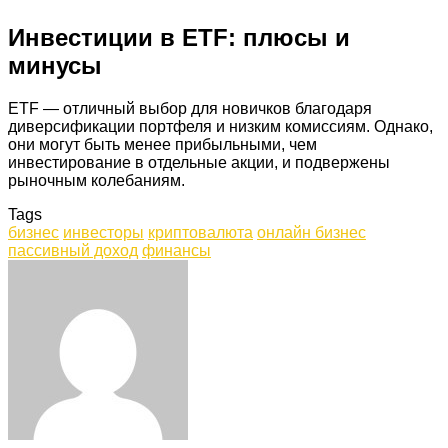
Инвестиции в ETF: плюсы и
минусы
ETF — отличный выбор для новичков благодаря
диверсификации портфеля и низким комиссиям. Однако,
они могут быть менее прибыльными, чем
инвестирование в отдельные акции, и подвержены
рыночным колебаниям.
Tags
бизнес
инвесторы
криптовалюта
онлайн бизнес
пассивный доход
финансы
Facebook
Twitter
LinkedIn
Tumblr
Pinterest
Reddit
VKontakte
Odnoklassniki
Skype
WhatsApp
Telegram
Viber
Share
Print
via
Email