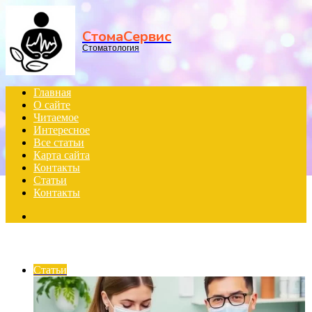
Menu
СтомаСервис
Стоматология
Главная
О сайте
Читаемое
Интересное
Все статьи
Карта сайта
Контакты
Статьи
Контакты
Search
for
Block Title
Статьи