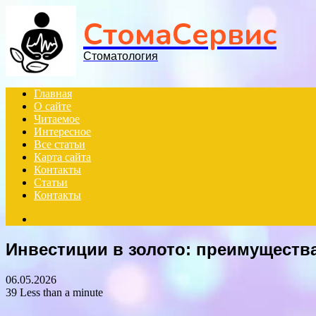
Menu
СтомаСервис
Стоматология
Главная
О сайте
Читаемое
Интересное
Все статьи
Карта сайта
Контакты
Статьи
Контакты
Search
for
Инвестиции в золото: преимущества
06.05.2026
39
Less than a minute