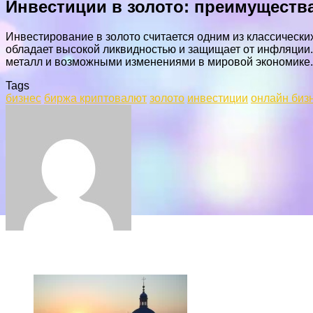
Инвестиции в золото: преимущества
Инвестирование в золото считается одним из классически
обладает высокой ликвидностью и защищает от инфляции.
металл и возможными изменениями в мировой экономике.
Tags
бизнес
биржа криптовалют
золото
инвестиции
онлайн биз
Facebook
Twitter
LinkedIn
Tumblr
Pinterest
Reddit
VKontakte
Odnoklassniki
Skype
WhatsApp
Telegram
Viber
Share
Print
via
Email
ЧИТАЕМОЕ