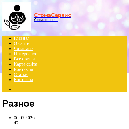
Menu
СтомаСервис
Стоматология
Главная
О сайте
Читаемое
Интересное
Все статьи
Карта сайта
Контакты
Статьи
Контакты
Search
for
Разное
06.05.2026
42