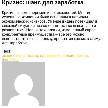
Кризис: шанс для заработка
Кризис – время перемен и возможностей. Многие
успешные компании были основаны в периоды
экономических кризисов. Умение видеть потенциал в
сложной ситуации позволяет не только выжить, но и
развиваться. Новые технологии, измененный спрос,
конкурентные преимущества – все это можно
использовать в свою пользу, превратив кризис в стимул
для заработка.
Tags
акции
бизнес
бизнес-идеи
кризис
онлайн бизнес
финансы
Facebook
Twitter
LinkedIn
Tumblr
Pinterest
Reddit
VKontakte
Odnoklassniki
Skype
WhatsApp
Telegram
Viber
Share
Print
via
Email